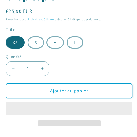
Prix
€25,90 EUR
habituel
Taxes incluses.
Frais d'expédition
calculés à l'étape de paiement.
Taille
XS
S
M
L
Quantité
Réduire
Augmenter
la
la
quantité
quantité
de
de
Ajouter au panier
Crop
Crop
top
top
8
8
RIDE
RIDE
PINK
PINK