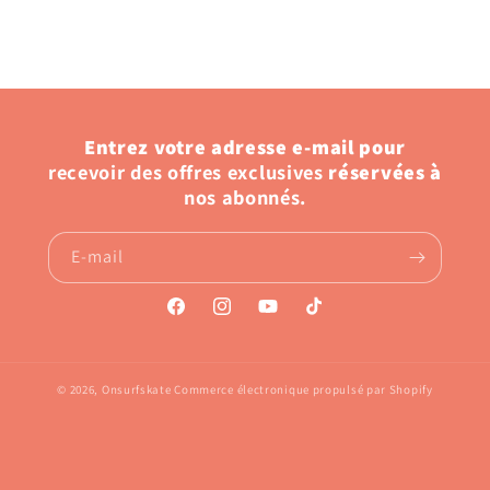
Entrez votre adresse e-mail pour
recevoir des offres exclusives
réservées à
nos abonnés.
E-mail
Facebook
Instagram
YouTube
TikTok
© 2026,
Onsurfskate
Commerce électronique propulsé par Shopify
Politique de confidentialité
Coordonnées
Conditions générales de vente
Mentions légales
Conditions d’utilisation
Politique de remboursement